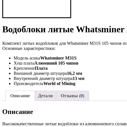
Водоблоки литые Whatsminer 
Комплект литых водоблоков для Whatsminer M31S 105 чипов по
Основные характеристики:
Модель асика
Whatsminer M31S
Хеш плата
Алюминий 105 чипов
Крепление
Плата
Внешний диаметр штуцера
16,2 мм
Внутренний диаметр штуцера
13 мм
Производитель
World of Mining
Описание
Детали
Отзывы (0)
Описание
Высококачественные литые водоблоки из алюминиевого сплава