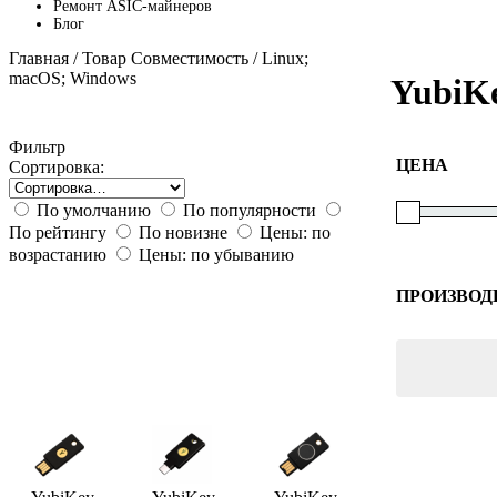
Ремонт ASIC-майнеров
Блог
Главная
/ Товар Совместимость / Linux;
macOS; Windows
YubiK
Фильтр
ЦЕНА
Сортировка:
По умолчанию
По популярности
По рейтингу
По новизне
Цены: по
возрастанию
Цены: по убыванию
ПРОИЗВОД
Yubico