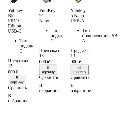
Yubikey
YubiKey
Yubikey
Bio
5C
5 Nano
FIDO
Nano
USB-A
Edition
Тип
Тип
USB-C
подключения
USB-
подключения
USB-
Тип
C
A
подключения
USB-
Предзаказ
Предзаказ
C
13
13
Предзаказ
000
₽
000
₽
15
В
В
000
₽
корзину
корзину
Сравнить
Сравнить
В
корзину
В
В
Сравнить
избранное
избранное
В
избранное