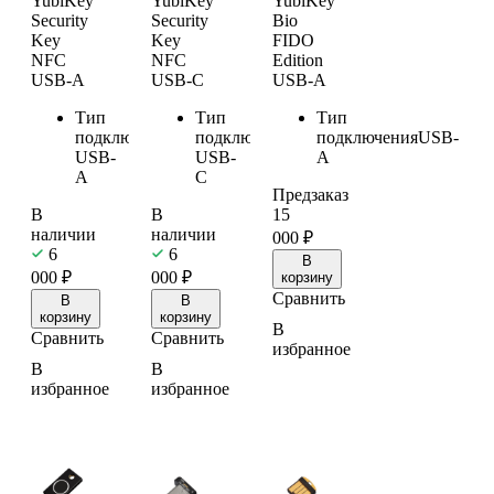
YubiKey
YubiKey
YubiKey
Security
Security
Bio
Key
Key
FIDO
NFC
NFC
Edition
USB-A
USB-C
USB-A
Тип
Тип
Тип
подключения
NFC;
подключения
NFC;
подключения
USB-
USB-
USB-
A
A
C
Предзаказ
В
В
15
наличии
наличии
000
₽
6
6
В
000
₽
000
₽
корзину
Сравнить
В
В
корзину
корзину
В
Сравнить
Сравнить
избранное
В
В
избранное
избранное