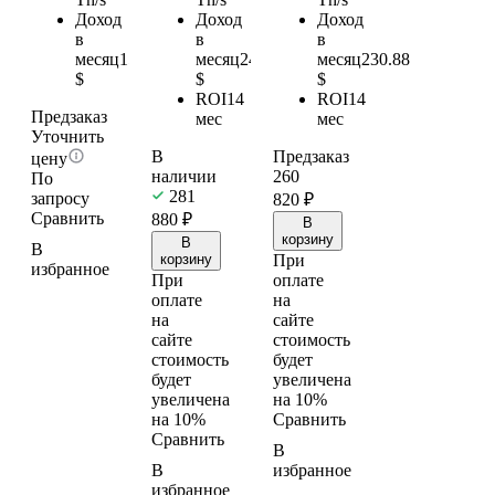
Доход
Доход
Доход
в
в
в
месяц
150.96
месяц
246.42
месяц
230.88
$
$
$
ROI
14
ROI
14
Предзаказ
мес
мес
Уточнить
В
Предзаказ
цену
наличии
260
По
281
запросу
820
₽
Сравнить
880
₽
В
корзину
В
В
корзину
При
избранное
При
оплате
оплате
на
на
сайте
сайте
стоимость
стоимость
будет
будет
увеличена
увеличена
на 10%
на 10%
Сравнить
Сравнить
В
В
избранное
избранное