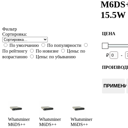
M6DS
15.5W
Фильтр
ЦЕНА
Сортировка:
По умолчанию
По популярности
По рейтингу
По новизне
Цены: по
-
₽
возрастанию
Цены: по убыванию
ПРОИЗВОД
Bitdeer
Bitmain
ПРИМЕНИ
Whatsmin
Canaan
Fluminer
Whatsminer
Whatsminer
Whatsminer
M6DS++
M6DS++
M6DS++