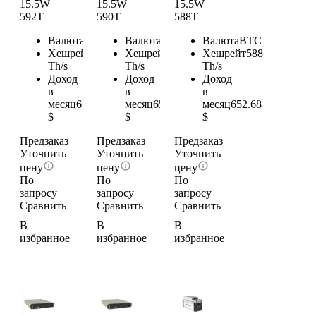
15.5W
15.5W
15.5W
592T
590T
588T
Валюта
BTC
Валюта
BTC
Валюта
BTC
Хешрейт
592
Хешрейт
590
Хешрейт
588
Th/s
Th/s
Th/s
Доход
Доход
Доход
в
в
в
месяц
657.12
месяц
654.9
месяц
652.68
$
$
$
Предзаказ
Предзаказ
Предзаказ
Уточнить
Уточнить
Уточнить
цену
цену
цену
По
По
По
запросу
запросу
запросу
Сравнить
Сравнить
Сравнить
В
В
В
избранное
избранное
избранное