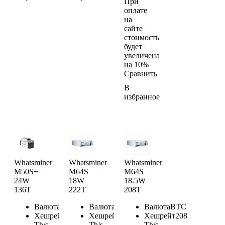
При
оплате
на
сайте
стоимость
будет
увеличена
на 10%
Сравнить
В
избранное
Whatsminer
Whatsminer
Whatsminer
M50S+
M64S
M64S
24W
18W
18.5W
136T
222T
208T
Валюта
BTC
Валюта
BTC
Валюта
BTC
Хешрейт
136
Хешрейт
222
Хешрейт
208
Th/s
Th/s
Th/s