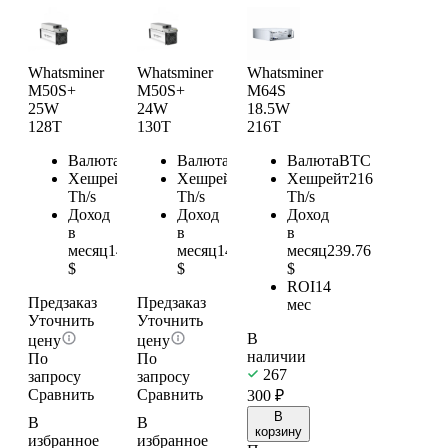
Whatsminer
Whatsminer
Whatsminer
M50S+
M50S+
M64S
25W
24W
18.5W
128T
130T
216T
Валюта
BTC
Валюта
BTC
Валюта
BTC
Хешрейт
128
Хешрейт
130
Хешрейт
216
Th/s
Th/s
Th/s
Доход
Доход
Доход
в
в
в
месяц
142.08
месяц
144.3
месяц
239.76
$
$
$
ROI
14
Предзаказ
Предзаказ
мес
Уточнить
Уточнить
В
цену
цену
наличии
По
По
267
запросу
запросу
Сравнить
Сравнить
300
₽
В
В
В
корзину
избранное
избранное