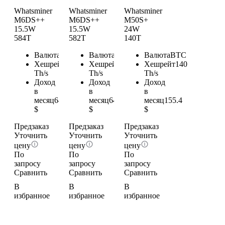
Whatsminer
Whatsminer
Whatsminer
M6DS++
M6DS++
M50S+
15.5W
15.5W
24W
584T
582T
140T
Валюта
BTC
Валюта
BTC
Валюта
BTC
Хешрейт
584
Хешрейт
582
Хешрейт
140
Th/s
Th/s
Th/s
Доход
Доход
Доход
в
в
в
месяц
648.24
месяц
646.02
месяц
155.4
$
$
$
Предзаказ
Предзаказ
Предзаказ
Уточнить
Уточнить
Уточнить
цену
цену
цену
По
По
По
запросу
запросу
запросу
Сравнить
Сравнить
Сравнить
В
В
В
избранное
избранное
избранное