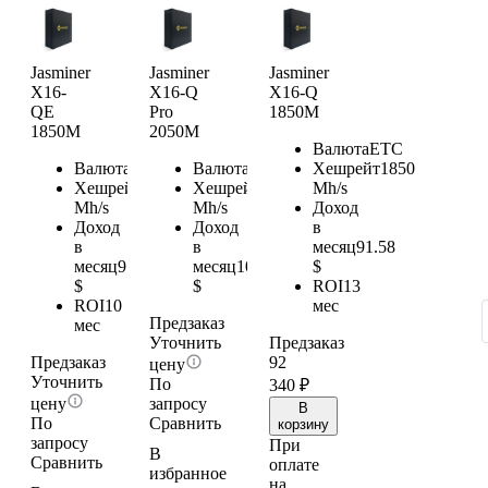
Jasminer
Jasminer
Jasminer
X16-
X16-Q
X16-Q
QE
Pro
1850M
1850M
2050M
Валюта
ETC
Валюта
ETC
Валюта
ETC
Хешрейт
1850
Хешрейт
1850
Хешрейт
2050
Mh/s
Mh/s
Mh/s
Доход
Доход
Доход
в
в
в
месяц
91.58
месяц
91.58
месяц
101.48
$
$
$
ROI
13
ROI
10
мес
Предзаказ
мес
Уточнить
Предзаказ
Предзаказ
92
цену
Уточнить
По
340
₽
цену
запросу
В
По
Сравнить
корзину
запросу
При
В
Сравнить
оплате
избранное
на