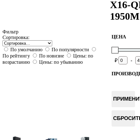
X16-Q
1950M
Фильтр
ЦЕНА
Сортировка:
По умолчанию
По популярности
По рейтингу
По новизне
Цены: по
-
₽
возрастанию
Цены: по убыванию
ПРОИЗВОД
Bitmain
Jasminer
ПРИМЕНИ
iPollo
BOMBA
СБРОСИТ