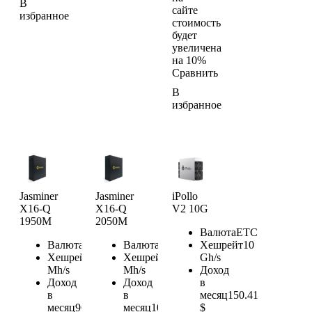
В
сайте
избранное
стоимость
будет
увеличена
на 10%
Сравнить
В
избранное
Jasminer
Jasminer
iPollo
X16-Q
X16-Q
V2 10G
1950M
2050M
Валюта
ETC
Валюта
ETC
Валюта
ETC
Хешрейт
10
Хешрейт
1950
Хешрейт
2050
Gh/s
Mh/s
Mh/s
Доход
Доход
Доход
в
в
в
месяц
150.41
месяц
96.53
месяц
101.48
$