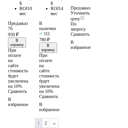
$
$
Предзаказ
ROI
10
ROI
14
Уточнить
мес
мес
цену
Предзаказ
В
По
76
наличии
запросу
111
Сравнить
950
₽
780
₽
В
В
корзину
В
избранное
При
корзину
оплате
При
на
оплате
сайте
на
стоимость
сайте
будет
стоимость
увеличена
будет
на 10%
увеличена
Сравнить
на 10%
Сравнить
В
избранное
В
избранное
1
2
→