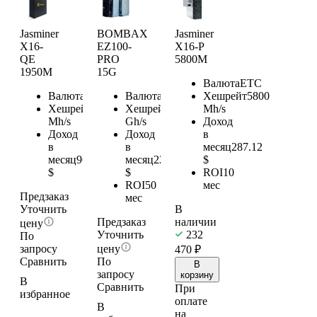
Jasminer
BOMBAX
Jasminer
X16-
EZ100-
X16-P
QE
PRO
5800M
1950M
15G
Валюта
ETC
Валюта
ETC
Валюта
ETC
Хешрейт
5800
Хешрейт
1950
Хешрейт
15
Mh/s
Mh/s
Gh/s
Доход
Доход
Доход
в
в
в
месяц
287.12
месяц
96.53
месяц
225.62
$
$
$
ROI
10
ROI
50
мес
Предзаказ
мес
Уточнить
В
Предзаказ
наличии
цену
Уточнить
232
По
запросу
цену
470
₽
Сравнить
По
В
запросу
корзину
В
Сравнить
При
избранное
оплате
В
на