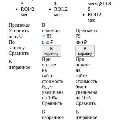
$
$
месяц
81.68
ROI
42
ROI
12
$
мес
мес
ROI
12
мес
Предзаказ
В
Уточнить
наличии
Предзаказ
85
79
цену
По
050
₽
380
₽
запросу
В
В
Сравнить
корзину
корзину
При
При
В
оплате
оплате
избранное
на
на
сайте
сайте
стоимость
стоимость
будет
будет
увеличена
увеличена
на 10%
на 10%
Сравнить
Сравнить
В
В
избранное
избранное