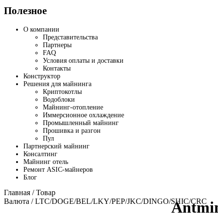
Полезное
О компании
Представительства
Партнеры
FAQ
Условия оплаты и доставки
Контакты
Конструктор
Решения для майнинга
Криптокотлы
Водоблоки
Майнинг-отопление
Иммерсионное охлаждение
Промышленный майнинг
Прошивка и разгон
Пул
Партнерский майнинг
Консалтинг
Майнинг отель
Ремонт ASIC-майнеров
Блог
Главная
/ Товар
Валюта / LTC/DOGE/BEL/LKY/PEP/JKC/DINGO/SHIC/CRC
Antmi