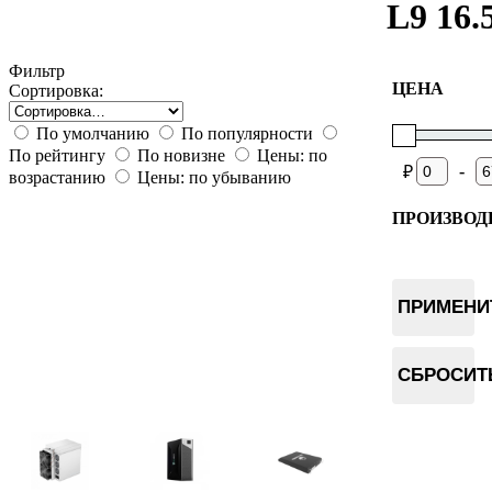
L9 16.
Фильтр
ЦЕНА
Сортировка:
По умолчанию
По популярности
По рейтингу
По новизне
Цены: по
-
₽
возрастанию
Цены: по убыванию
ПРОИЗВОД
Bitdeer
Bitmain
ПРИМЕНИ
Goldshell
Elphapex
Hammer
СБРОСИТ
Fluminer
VolcMine