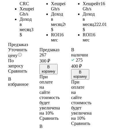
CRC
Хешрейт
15
Хешрейт
16
Хешрейт
27
Gh/s
Gh/s
Gh/s
Доход
Доход
Доход
в
в
в
месяц
208.14
месяц
222.01
месяц
374.65
$
$
$
ROI
16
ROI
16
мес
мес
Предзаказ
Уточнить
Предзаказ
В
267
наличии
цену
275
По
300
₽
запросу
400
₽
В
Сравнить
корзину
В
При
корзину
В
оплате
При
избранное
на
оплате
сайте
на
стоимость
сайте
будет
стоимость
увеличена
будет
на 10%
увеличена
Сравнить
на 10%
Сравнить
В