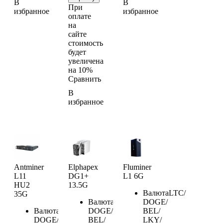
В
В
При
избранное
избранное
оплате
на
сайте
стоимость
будет
увеличена
на 10%
Сравнить
В
избранное
Antminer
Elphapex
Fluminer
L11
DG1+
L1 6G
HU2
13.5G
Валюта
LTC/
35G
Валюта
LTC/
DOGE/
Валюта
LTC/
DOGE/
BEL/
DOGE/
BEL/
LKY/