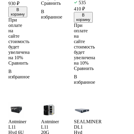
535
Сравнить
930
₽
410
₽
В
В
корзину
В
избранное
При
корзину
оплате
При
на
оплате
сайте
на
стоимость
сайте
будет
стоимость
увеличена
будет
на 10%
увеличена
Сравнить
на 10%
Сравнить
В
избранное
В
избранное
Antminer
Antminer
SEALMINER
L11
L11
DL1
Hyd 6U
20G
Hyd