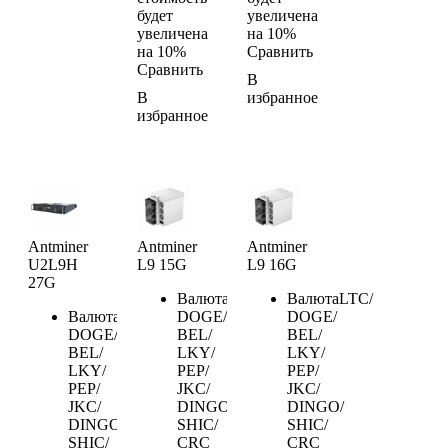
будет
увеличена
увеличена
на 10%
на 10%
Сравнить
Сравнить
В
В
избранное
избранное
Antminer
Antminer
Antminer
U2L9H
L9 15G
L9 16G
27G
Валюта
LTC/
Валюта
LTC/
Валюта
LTC/
DOGE/
DOGE/
DOGE/
BEL/
BEL/
BEL/
LKY/
LKY/
LKY/
PEP/
PEP/
PEP/
JKC/
JKC/
JKC/
DINGO/
DINGO/
DINGO/
SHIC/
SHIC/
SHIC/
CRC
CRC