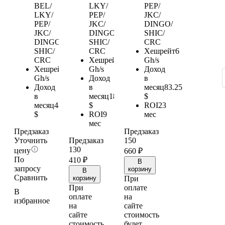
BEL/
LKY/
PEP/
LKY/
PEP/
JKC/
PEP/
JKC/
DINGO/
JKC/
DINGO/
SHIC/
DINGO/
SHIC/
CRC
SHIC/
CRC
Хешрейт
6
CRC
Хешрейт
13,5
Gh/s
Хешрейт
35
Gh/s
Доход
Gh/s
Доход
в
Доход
в
месяц
83.25
в
месяц
180.38
$
месяц
485.65
$
ROI
23
$
ROI
9
мес
мес
Предзаказ
Предзаказ
Уточнить
Предзаказ
150
130
цену
660
₽
По
410
₽
В
запросу
корзину
В
Сравнить
корзину
При
При
оплате
В
оплате
на
избранное
на
сайте
сайте
стоимость
стоимость
будет