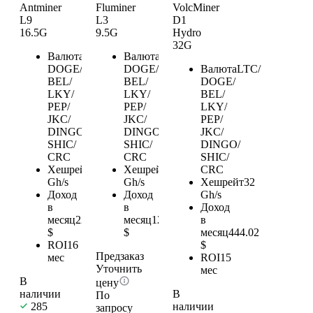
Antminer
Fluminer
VolcMiner
L9
L3
D1
16.5G
9.5G
Hydro
32G
Валюта
LTC/
Валюта
LTC/
DOGE/
DOGE/
Валюта
LTC/
BEL/
BEL/
DOGE/
LKY/
LKY/
BEL/
PEP/
PEP/
LKY/
JKC/
JKC/
PEP/
DINGO/
DINGO/
JKC/
SHIC/
SHIC/
DINGO/
CRC
CRC
SHIC/
Хешрейт
16.5
Хешрейт
9,5
CRC
Gh/s
Gh/s
Хешрейт
32
Доход
Доход
Gh/s
в
в
Доход
месяц
228.95
месяц
124.88
в
$
$
месяц
444.02
ROI
16
$
Предзаказ
мес
ROI
15
Уточнить
мес
В
цену
наличии
В
По
285
наличии
запросу