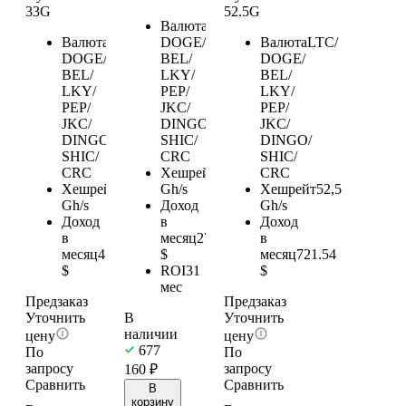
33G
52.5G
Валюта
LTC/
Валюта
LTC/
DOGE/
Валюта
LTC/
DOGE/
BEL/
DOGE/
BEL/
LKY/
BEL/
LKY/
PEP/
LKY/
PEP/
JKC/
PEP/
JKC/
DINGO/
JKC/
DINGO/
SHIC/
DINGO/
SHIC/
CRC
SHIC/
CRC
Хешрейт
20
CRC
Хешрейт
33
Gh/s
Хешрейт
52,5
Gh/s
Доход
Gh/s
Доход
в
Доход
в
месяц
277.52
в
месяц
457.9
$
месяц
721.54
$
ROI
31
$
мес
Предзаказ
Предзаказ
Уточнить
В
Уточнить
наличии
цену
цену
677
По
По
запросу
запросу
160
₽
Сравнить
Сравнить
В
корзину