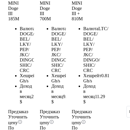
MINI
MINI
MINI
Doge
Doge
Doge
III
III
III +
185M
700M
810M
Валюта
LTC/
Валюта
LTC/
Валюта
LTC/
DOGE/
DOGE/
DOGE/
BEL/
BEL/
BEL/
LKY/
LKY/
LKY/
PEP/
PEP/
PEP/
JKC/
JKC/
JKC/
DINGO/
DINGO/
DINGO/
SHIC/
SHIC/
SHIC/
CRC
CRC
CRC
Хешрейт
0.185
Хешрейт
0.7
Хешрейт
0.81
Gh/s
Gh/s
Gh/s
Доход
Доход
Доход
в
в
в
месяц
2.58
месяц
9.76
месяц
11.29
$
$
$
Предзаказ
Предзаказ
Предзаказ
Уточнить
Уточнить
Уточнить
цену
цену
цену
По
По
По