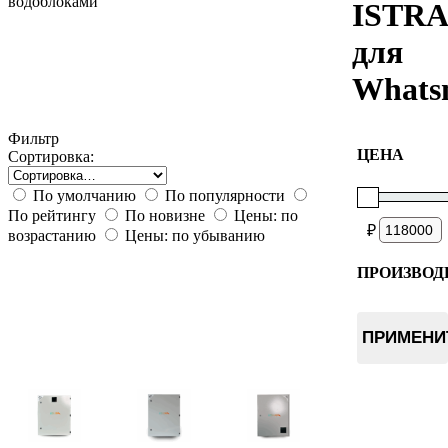
водоблоками
ISTRA
для
Whats
Фильтр
ЦЕНА
Сортировка:
По умолчанию
По популярности
По рейтингу
По новизне
Цены: по
₽
возрастанию
Цены: по убыванию
ПРОИЗВОД
World of 
ПРИМЕНИ