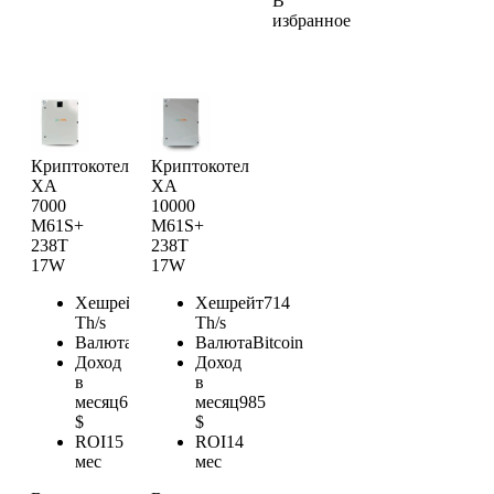
В
избранное
Криптокотел
Криптокотел
XA
XA
7000
10000
M61S+
M61S+
238T
238T
17W
17W
Хешрейт
476
Хешрейт
714
Th/s
Th/s
Валюта
Bitcoin
Валюта
Bitcoin
Доход
Доход
в
в
месяц
657
месяц
985
$
$
ROI
15
ROI
14
мес
мес