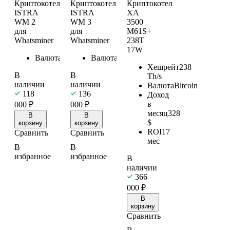
Криптокотел
Криптокотел
Криптокотел
ISTRA
ISTRA
XA
WM 2
WM 3
3500
для
для
M61S+
Whatsminer
Whatsminer
238T
17W
Валюта
Bitcoin
Валюта
Bitcoin
Хешрейт
238
В
В
Th/s
наличии
наличии
Валюта
Bitcoin
118
136
Доход
в
000
₽
000
₽
месяц
328
В
В
$
корзину
корзину
ROI
17
Сравнить
Сравнить
мес
В
В
избранное
избранное
В
наличии
366
000
₽
В
корзину
Сравнить