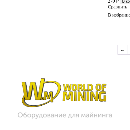
270
₽
В ко
Сравнить
В избранн
←