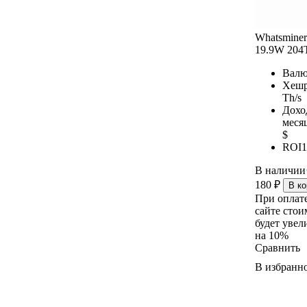
Whatsmine
19.9W 204
Валю
Хешр
Th/s
Дохо
меся
$
ROI
1
В наличии
180
₽
В ко
При оплат
сайте стои
будет увел
на 10%
Сравнить
В избранн