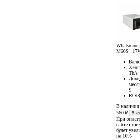
Whatsminer
M66S+ 17
Валю
Хешр
Th/s
Дохо
меся
$
ROI
8
В наличии
560
₽
В ко
При оплат
сайте стои
будет увел
на 10%