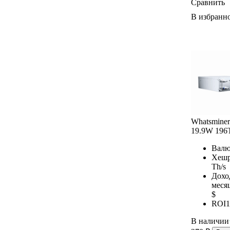
Сравнить
В избранн
Whatsmine
19.9W 196
Валю
Хешр
Th/s
Дохо
меся
$
ROI
1
В наличии