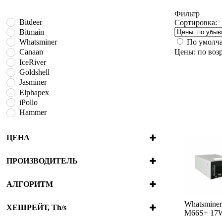
Фильтр
Bitdeer
Сортировка:
Bitmain
По умолч
Whatsminer
Цены: по воз
Canaan
IceRiver
Goldshell
Jasminer
Elphapex
iPollo
Hammer
BOMBAX
Fluminer
ЦЕНА
VolcMiner
ПРОИЗВОДИТЕЛЬ
Bitdeer
Bitmain
АЛГОРИТМ
Whatsminer
Blake2B + SHA3
Canaan
Whatsminer
Blake2S
ХЕШРЕЙТ, Th/s
M66S+ 17
IceRiver
Blake3
4.2e-7
980