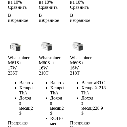
на 10%
на 10%
на 10%
Сравнить
Сравнить
Сравнить
В
В
В
избранное
избранное
избранное
Whatsminer
Whatsminer
Whatsminer
M61S+
M60S++
M60S++
17W
16W
16W
236T
210T
218T
Валюта
BTC
Валюта
BTC
Валюта
BTC
Хешрейт
236
Хешрейт
210
Хешрейт
218
Th/s
Th/s
Th/s
Доход
Доход
Доход
в
в
в
месяц
247.8
месяц
220.5
месяц
228.9
$
$
$
ROI
10
Предзаказ
Предзаказ
мес