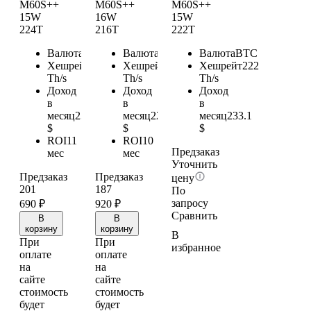
M60S++
M60S++
M60S++
15W
16W
15W
224T
216T
222T
Валюта
BTC
Валюта
BTC
Валюта
BTC
Хешрейт
224
Хешрейт
216
Хешрейт
222
Th/s
Th/s
Th/s
Доход
Доход
Доход
в
в
в
месяц
235.2
месяц
226.8
месяц
233.1
$
$
$
ROI
11
ROI
10
Предзаказ
мес
мес
Уточнить
Предзаказ
Предзаказ
цену
201
187
По
запросу
690
₽
920
₽
Сравнить
В
В
корзину
корзину
В
При
При
избранное
оплате
оплате
на
на
сайте
сайте
стоимость
стоимость
будет
будет