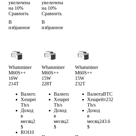
увеличена
увеличена
на 10%
на 10%
Сравнить
Сравнить
В
В
избранное
избранное
Whatsminer
Whatsminer
Whatsminer
M60S++
M60S++
M60S++
16W
15W
15W
214T
228T
232T
Валюта
BTC
Валюта
BTC
Валюта
BTC
Хешрейт
214
Хешрейт
228
Хешрейт
232
Th/s
Th/s
Th/s
Доход
Доход
Доход
в
в
в
месяц
224.7
месяц
239.4
месяц
243.6
$
$
$
ROI
10