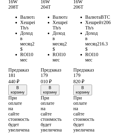
16W
16W
16W
208T
204T
206T
Валюта
BTC
Валюта
BTC
Валюта
BTC
Хешрейт
208
Хешрейт
204
Хешрейт
206
Th/s
Th/s
Th/s
Доход
Доход
Доход
в
в
в
месяц
218.4
месяц
214.2
месяц
216.3
$
$
$
ROI
10
ROI
10
ROI
10
мес
мес
мес
Предзаказ
Предзаказ
Предзаказ
181
179
179
440
₽
010
₽
820
₽
В
В
В
корзину
корзину
корзину
При
При
При
оплате
оплате
оплате
на
на
на
сайте
сайте
сайте
стоимость
стоимость
стоимость
будет
будет
будет
увеличена
увеличена
увеличена