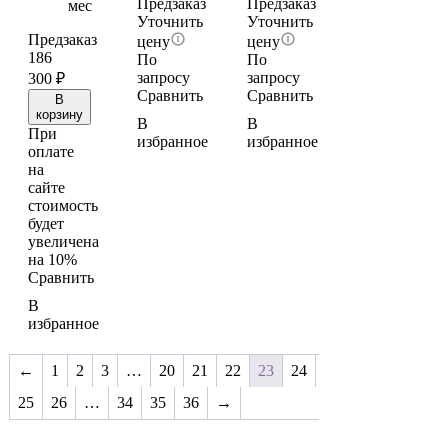
Предзаказ
Предзаказ
мес
Уточнить
Уточнить
Предзаказ
цену
цену
186
По
По
запросу
запросу
300
₽
Сравнить
Сравнить
В
корзину
В
В
При
избранное
избранное
оплате
на
сайте
стоимость
будет
увеличена
на 10%
Сравнить
В
избранное
←
1
2
3
…
20
21
22
23
24
25
26
…
34
35
36
→