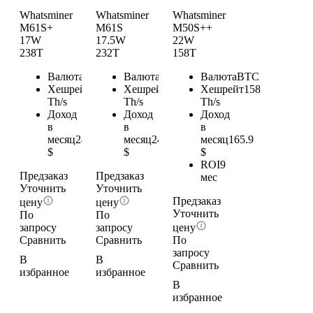
Whatsminer
Whatsminer
Whatsminer
M61S+
M61S
M50S++
17W
17.5W
22W
238T
232T
158T
Валюта
BTC
Валюта
BTC
Валюта
BTC
Хешрейт
238
Хешрейт
232
Хешрейт
158
Th/s
Th/s
Th/s
Доход
Доход
Доход
в
в
в
месяц
249.9
месяц
243.6
месяц
165.9
$
$
$
ROI
9
Предзаказ
Предзаказ
мес
Уточнить
Уточнить
Предзаказ
цену
цену
Уточнить
По
По
запросу
запросу
цену
Сравнить
Сравнить
По
запросу
В
В
Сравнить
избранное
избранное
В
избранное