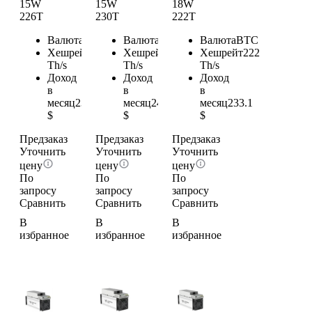
15W
15W
18W
226T
230T
222T
Валюта
BTC
Валюта
BTC
Валюта
BTC
Хешрейт
226
Хешрейт
230
Хешрейт
222
Th/s
Th/s
Th/s
Доход
Доход
Доход
в
в
в
месяц
237.3
месяц
241.5
месяц
233.1
$
$
$
Предзаказ
Предзаказ
Предзаказ
Уточнить
Уточнить
Уточнить
цену
цену
цену
По
По
По
запросу
запросу
запросу
Сравнить
Сравнить
Сравнить
В
В
В
избранное
избранное
избранное