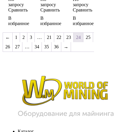
запросу
запросу
запросу
Сравнить
Сравнить
Сравнить
В
В
В
избранное
избранное
избранное
←
1
2
3
…
21
22
23
24
25
26
27
…
34
35
36
→
Каталог