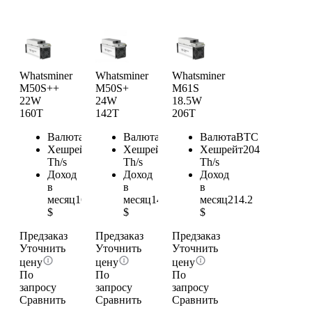
Whatsminer
Whatsminer
Whatsminer
M50S++
M50S+
M61S
22W
24W
18.5W
160T
142T
206T
Валюта
BTC
Валюта
BTC
Валюта
BTC
Хешрейт
160
Хешрейт
142
Хешрейт
204
Th/s
Th/s
Th/s
Доход
Доход
Доход
в
в
в
месяц
168
месяц
149.1
месяц
214.2
$
$
$
Предзаказ
Предзаказ
Предзаказ
Уточнить
Уточнить
Уточнить
цену
цену
цену
По
По
По
запросу
запросу
запросу
Сравнить
Сравнить
Сравнить