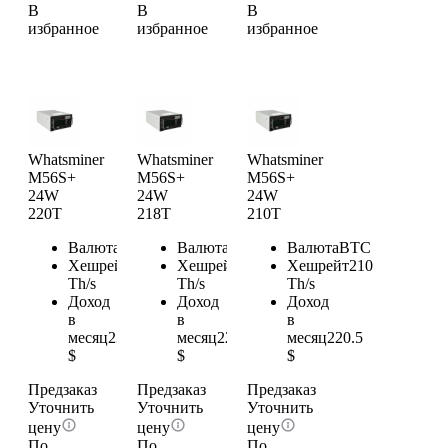
В
В
В
избранное
избранное
избранное
Whatsminer
Whatsminer
Whatsminer
M56S+
M56S+
M56S+
24W
24W
24W
220T
218T
210T
Валюта
BTC
Валюта
BTC
Валюта
BTC
Хешрейт
220
Хешрейт
218
Хешрейт
210
Th/s
Th/s
Th/s
Доход
Доход
Доход
в
в
в
месяц
231
месяц
228.9
месяц
220.5
$
$
$
Предзаказ
Предзаказ
Предзаказ
Уточнить
Уточнить
Уточнить
цену
цену
цену
По
По
По