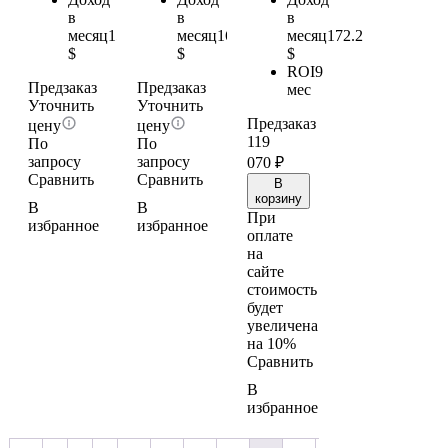
в
в
в
месяц
153.3
месяц
161.7
месяц
172.2
$
$
$
ROI
9
Предзаказ
Предзаказ
мес
Уточнить
Уточнить
Предзаказ
цену
цену
119
По
По
запросу
запросу
070
₽
Сравнить
Сравнить
В
корзину
В
В
При
избранное
избранное
оплате
на
сайте
стоимость
будет
увеличена
на 10%
Сравнить
В
избранное