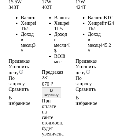
15.5W
17W
17W
348T
402T
424T
Валюта
BTC
Валюта
BTC
Валюта
BTC
Хешрейт
348
Хешрейт
402
Хешрейт
424
Th/s
Th/s
Th/s
Доход
Доход
Доход
в
в
в
месяц
365.4
месяц
422.1
месяц
445.2
$
$
$
ROI
8
Предзаказ
Предзаказ
мес
Уточнить
Уточнить
Предзаказ
цену
цену
281
По
По
запросу
запросу
070
₽
Сравнить
Сравнить
В
корзину
В
В
При
избранное
избранное
оплате
на
сайте
стоимость
будет
увеличена