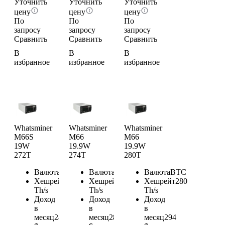
Уточнить
Уточнить
Уточнить
цену
цену
цену
По
По
По
запросу
запросу
запросу
Сравнить
Сравнить
Сравнить
В
В
В
избранное
избранное
избранное
Whatsminer
Whatsminer
Whatsminer
M66S
M66
M66
19W
19.9W
19.9W
272T
274T
280T
Валюта
BTC
Валюта
BTC
Валюта
BTC
Хешрейт
272
Хешрейт
274
Хешрейт
280
Th/s
Th/s
Th/s
Доход
Доход
Доход
в
в
в
месяц
285.6
месяц
287.7
месяц
294