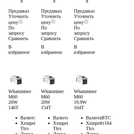
$
$
$
Предзаказ
Предзаказ
Предзаказ
Уточнить
Уточнить
Уточнить
цену
цену
цену
По
По
По
запросу
запросу
запросу
Сравнить
Сравнить
Сравнить
В
В
В
избранное
избранное
избранное
Whatsminer
Whatsminer
Whatsminer
M60
M60
M60
20W
20W
19.9W
146T
154T
164T
Валюта
BTC
Валюта
BTC
Валюта
BTC
Хешрейт
146
Хешрейт
154
Хешрейт
164
Th/s
Th/s
Th/s
Доход
Доход
Доход