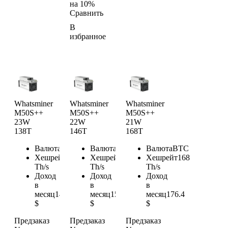
на 10%
Сравнить
В
избранное
Whatsminer
Whatsminer
Whatsminer
M50S++
M50S++
M50S++
23W
22W
21W
138T
146T
168T
Валюта
BTC
Валюта
BTC
Валюта
BTC
Хешрейт
138
Хешрейт
146
Хешрейт
168
Th/s
Th/s
Th/s
Доход
Доход
Доход
в
в
в
месяц
144.9
месяц
153.3
месяц
176.4
$
$
$
Предзаказ
Предзаказ
Предзаказ