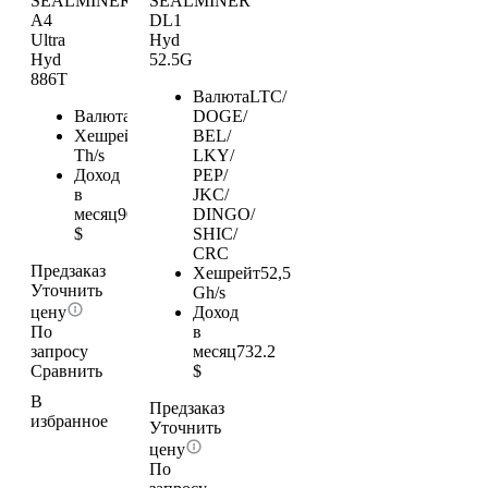
SEALMINER
SEALMINER
A4
DL1
Ultra
Hyd
Hyd
52.5G
886T
Валюта
LTC/
Валюта
BTC
DOGE/
Хешрейт
886
BEL/
Th/s
LKY/
Доход
PEP/
в
JKC/
месяц
903.72
DINGO/
$
SHIC/
CRC
Предзаказ
Хешрейт
52,5
Уточнить
Gh/s
цену
Доход
По
в
запросу
месяц
732.2
Сравнить
$
В
Предзаказ
избранное
Уточнить
цену
По