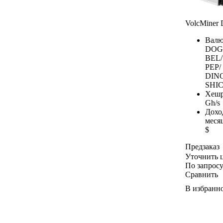
VolcMiner
Валю
DOG
BEL/
PEP/
DIN
SHIC
Хешр
Gh/s
Дохо
меся
$
Предзаказ
Уточнить 
По запрос
Сравнить
В избранн