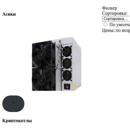
Фильтр
Сортировка:
Асики
По умолч
Цены: по воз
Криптокотлы