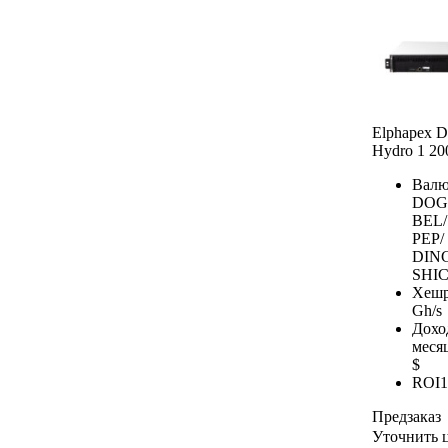
Elphapex
iPollo
Hammer
BOMBAX
Fluminer
VolcMiner
Elphapex 
Gullpower
Hydro 1 2
Yubico
Валю
DOG
BEL/
PEP/
DIN
SHIC
Хешр
Gh/s
Дохо
меся
$
ROI
1
Предзаказ
Уточнить 