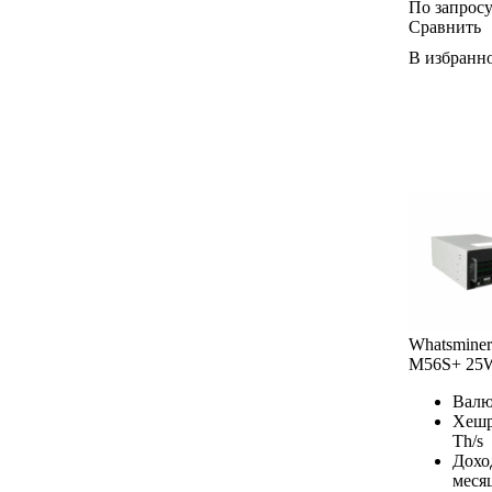
По запрос
Сравнить
В избранн
Whatsminer
M56S+ 25
Валю
Хешр
Th/s
Дохо
меся