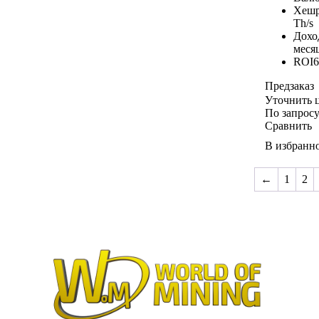
Хешр
Th/s
Дохо
меся
ROI
6
Предзаказ
Уточнить 
По запрос
Сравнить
В избранн
←
1
2