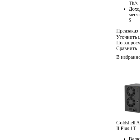
Th/s
Дохо
меся
$
Предзаказ
Уточнить 
По запрос
Сравнить
В избранн
Goldshell
II Plus 1T
Валю