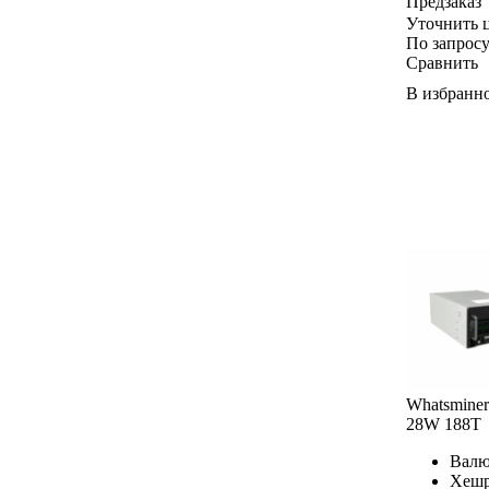
Предзаказ
Уточнить 
По запрос
Сравнить
В избранн
Whatsmine
28W 188T
Валю
Хешр