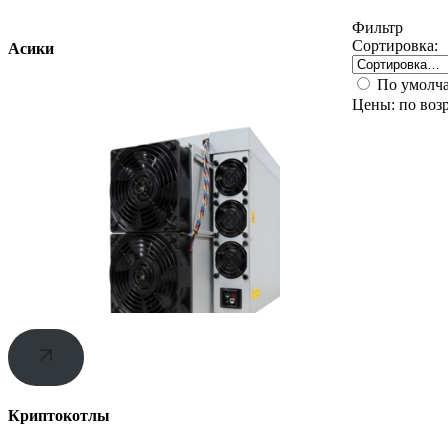
Фильтр
Сортировка:
Асики
По умолч
Цены: по воз
Криптокотлы